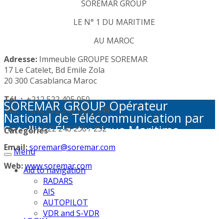
SOREMAR GROUP
LE N° 1 DU MARITIME
AU MAROC
Adresse:
Immeuble GROUPE SOREMAR
17 Le Catelet, Bd Emile Zola
20 300 Casablanca Maroc
Tél. :
+212 522 405 050
SOREMAR GROUP Opérateur
Tél. :
+212 522 248 245 / 249
National de Télécommunication par
Satellite: Électronique Maritime -
Fax :
+212 522 248 236 / 252
Categories
Activités Portuaires - Plaisance et
Email:
soremar@soremar.com
Menu
Sécurité en Mer - Télécommunication
par Satellite - Défense et sécurité -
Web:
www.soremar.com
Aid to navigation
Géolocalisation - Visioconférence
RADARS
AIS
AUTOPILOT
VDR and S-VDR