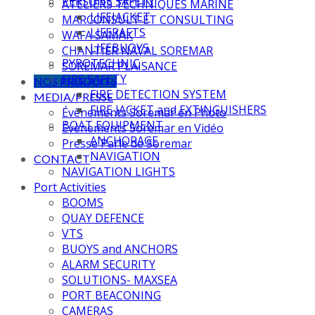
PERSONS SAFETY
ATELIERS TECHNIQUES MARINE
LIFEJACKET
MARCONSULT ET CONSULTING
LIFERAFTS
WAFA SAMAK
LIFEBUOYS
CHANTIER NAVAL SOREMAR
PYROTECHNIC
SOREMAR PLAISANCE
FIRE SAFETY
NOS PRODUITS
FIRE DETECTION SYSTEM
MEDIA/PRESSE
FIRE JACKET and EXTINGUISHERS
Évènements Soremar en Photo
BOAT EQUIPMENT
Évènements Soremar en Vidéo
ANCHORAGE
Presse Parle de Soremar
NAVIGATION
CONTACT
NAVIGATION LIGHTS
Port Activities
BOOMS
QUAY DEFENCE
VTS
BUOYS and ANCHORS
ALARM SECURITY
SOLUTIONS- MAXSEA
PORT BEACONING
CAMERAS