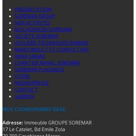
PRESENTATION
SOREMAR GROUP
NOS ACTIVITES
NOS AGENCES SOREMAR
SOCIETE SOREMAR
ATELIERS TECHNIQUES MARINE
MARCONSULT ET CONSULTING
WAFA SAMAK
CHANTIER NAVAL SOREMAR
SOREMAR PLAISANCE
STORE
MEDIA/PRESSE
CONTACT
GARMIN
NOS COORDONNEES SIEGE
Adresse:
Immeuble GROUPE SOREMAR
17 Le Catelet, Bd Emile Zola
20 300 Casablanca Maroc