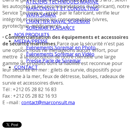
ATELIERS TECHNIQUES MARINE
les autorités et les recommandations du fabricant), notre
MARCONSULT ET CONSULTING
Service Technique, agréé par le fabricant, vérifie leur
WAFA SAMAK
intégrité et remplace les consommables (vivres,
CHANTIER NAVAL SOREMAR
pyrotechnie, médicaments, …).
SOREMAR PLAISANCE
NOS PRODUITS
•
Commercialisation des équipements et accessoires
MEDIA/PRESSE
de sécurité maritimes
Parce que la sécurité n'est pas
Évènements Soremar en Photo
une option, nous ne ménageons aucun effort, pour
Évènements Soremar en Vidéo
mettre à la disposition de notre clientèle une large
Presse Parle de Soremar
gamme de produits dont la fiabilité est reconnue pour
CONTACT
leur sécurité en mer : gilets de survie, dispositifs pour
l’homme à la mer, feux de détresse, balises, radeaux de
survie et accessoires divers.
Tél : +212 05 28 82 16 83
Fax : +212 05 28 82 16 93
E –mail :
contact@marconsult.ma