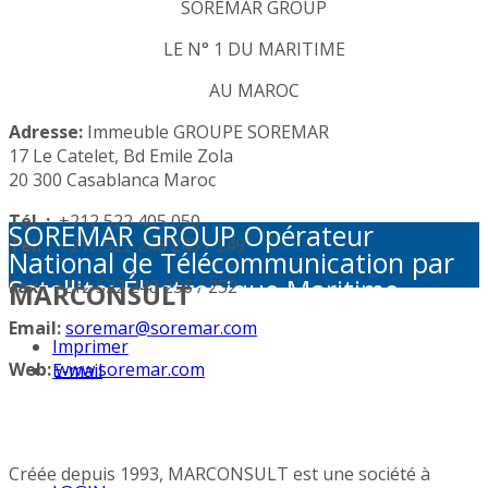
SOREMAR GROUP
LE N° 1 DU MARITIME
AU MAROC
Adresse:
Immeuble GROUPE SOREMAR
17 Le Catelet, Bd Emile Zola
20 300 Casablanca Maroc
Tél. :
+212 522 405 050
SOREMAR GROUP Opérateur
Tél. :
+212 522 248 245 / 249
National de Télécommunication par
Satellite: Électronique Maritime -
Fax :
+212 522 248 236 / 252
MARCONSULT
Activités Portuaires - Plaisance et
Email:
soremar@soremar.com
Sécurité en Mer - Télécommunication
Imprimer
par Satellite - Défense et sécurité -
Web:
www.soremar.com
E-mail
Géolocalisation - Visioconférence
Créée depuis 1993, MARCONSULT est une société à