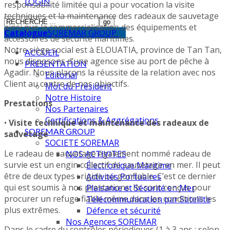
LOGIN
responsabilité limitée qui a pour vocation la visite
techniques et la maintenance des radeaux de sauvetage
ainsi que la commercialisation des équipements et
Catalogue
SOREMAR GROUP
accessoires de sécurité maritimes.
Notre siège social est à ELOUATIA, province de Tan Tan,
ACCUEIL
nous disposons d’une agence sise au port de pêche à
PRESENTATION
Agadir. Nous plaçons la réussite de la relation avec nos
Editorial
Client au centre de nos objectifs.
Mot du Président
Notre Histoire
Prestations
Nos Partenaires
Certifications & Aggrégations
•
Visite technique et maintenance des radeaux de
SOREMAR GROUP
sauvetage
SOCIETE SOREMAR
Le radeau de sauvetage également nommé radeau de
NOS ACTIVITES
survie est un engin collectif de sauvetage en mer. Il peut
Électronique Maritime
être de deux types : rigide ou gonflable. C’est ce dernier
Activités Portuaires
qui est soumis à nos prestations. Ils sont conçus pour
Plaisance et Sécurité en Mer
procurer un refuge fiable même dans les conditions les
Télécommunication par Satellite
plus extrêmes.
Défence et sécurité
Nos Agences SOREMAR
Dans le cadre du contrôles périodiques (1 à 3 ans ; selon