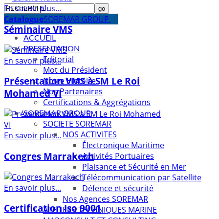
En savoir plus...
Catalogue
SOREMAR GROUP
Séminaire VMS
ACCUEIL
PRESENTATION
Editorial
En savoir plus...
Mot du Président
Présentation VMS à SM Le Roi
Notre Histoire
Nos Partenaires
Mohamed VI
Certifications & Aggrégations
SOREMAR GROUP
SOCIETE SOREMAR
NOS ACTIVITES
En savoir plus...
Électronique Maritime
Congres Marrakech
Activités Portuaires
Plaisance et Sécurité en Mer
Télécommunication par Satellite
En savoir plus...
Défence et sécurité
Nos Agences SOREMAR
Certification Iso 9001
ATELIERS TECHNIQUES MARINE