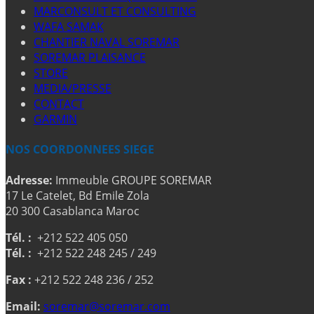
MARCONSULT ET CONSULTING
WAFA SAMAK
CHANTIER NAVAL SOREMAR
SOREMAR PLAISANCE
STORE
MEDIA/PRESSE
CONTACT
GARMIN
NOS COORDONNEES SIEGE
Adresse:
Immeuble GROUPE SOREMAR
17 Le Catelet, Bd Emile Zola
20 300 Casablanca Maroc
Tél. :
+212 522 405 050
Tél. :
+212 522 248 245 / 249
Fax :
+212 522 248 236 / 252
Email:
soremar@soremar.com