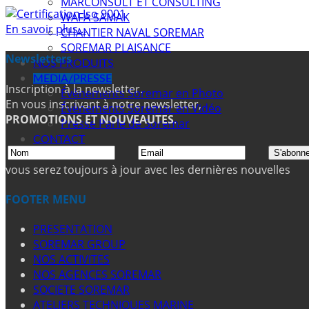
MARCONSULT ET CONSULTING
WAFA SAMAK
En savoir plus...
CHANTIER NAVAL SOREMAR
SOREMAR PLAISANCE
Newsletters
NOS PRODUITS
MEDIA/PRESSE
Inscription à la newsletter.
Évènements Soremar en Photo
En vous inscrivant à notre newsletter,
Évènements Soremar en Vidéo
PROMOTIONS ET NOUVEAUTES
.
Presse Parle de Soremar
CONTACT
vous serez toujours à jour avec les dernières nouvelles
FOOTER MENU
PRESENTATION
SOREMAR GROUP
NOS ACTIVITES
NOS AGENCES SOREMAR
SOCIETE SOREMAR
ATELIERS TECHNIQUES MARINE