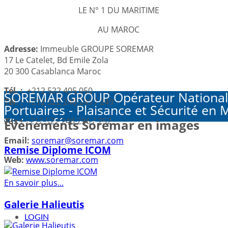
LE N° 1 DU MARITIME
AU MAROC
Adresse:
Immeuble GROUPE SOREMAR
17 Le Catelet, Bd Emile Zola
20 300 Casablanca Maroc
Tél. :
+212 522 405 050
SOREMAR GROUP Opérateur National de 
Tél. :
+212 522 248 245 / 249
Portuaires - Plaisance et Sécurité en 
Visioconférence
Fax :
+212 522 248 236 / 252
Évènements Soremar en images
Email:
soremar@soremar.com
Remise Diplome ICOM
Web:
www.soremar.com
En savoir plus...
Galerie Halieutis
LOGIN