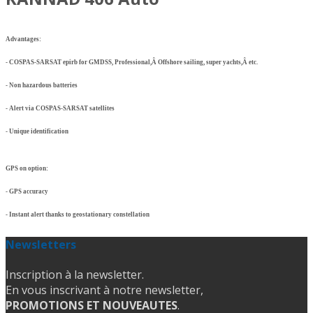
Advantages:
- COSPAS-SARSAT epirb for GMDSS, Professional,Â Offshore sailing, super yachts,Â etc.
- Non hazardous batteries
- Alert via COSPAS-SARSAT satellites
- Unique identification
GPS on option:
- GPS accuracy
- Instant alert thanks to geostationary constellation
Newsletters
Inscription à la newsletter.
En vous inscrivant à notre newsletter,
PROMOTIONS ET NOUVEAUTES
.