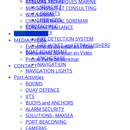
PERSONS SAFETY
ATELIERS TECHNIQUES MARINE
LIFEJACKET
MARCONSULT ET CONSULTING
LIFERAFTS
WAFA SAMAK
LIFEBUOYS
CHANTIER NAVAL SOREMAR
PYROTECHNIC
SOREMAR PLAISANCE
FIRE SAFETY
NOS PRODUITS
FIRE DETECTION SYSTEM
MEDIA/PRESSE
FIRE JACKET and EXTINGUISHERS
Évènements Soremar en Photo
BOAT EQUIPMENT
Évènements Soremar en Vidéo
ANCHORAGE
Presse Parle de Soremar
NAVIGATION
CONTACT
NAVIGATION LIGHTS
Port Activities
BOOMS
QUAY DEFENCE
VTS
BUOYS and ANCHORS
ALARM SECURITY
SOLUTIONS- MAXSEA
PORT BEACONING
CAMERAS