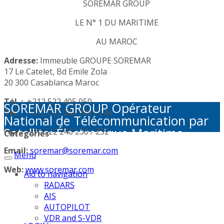
SOREMAR GROUP
LE N° 1 DU MARITIME
AU MAROC
Adresse:
Immeuble GROUPE SOREMAR
17 Le Catelet, Bd Emile Zola
20 300 Casablanca Maroc
Tél. :
+212 522 405 050
SOREMAR GROUP Opérateur
Tél. :
+212 522 248 245 / 249
National de Télécommunication par
Satellite: Électronique Maritime -
Fax :
+212 522 248 236 / 252
Categories
Activités Portuaires - Plaisance et
Email:
soremar@soremar.com
Menu
Sécurité en Mer - Télécommunication
par Satellite - Défense et sécurité -
Web:
www.soremar.com
Aid to navigation
Géolocalisation - Visioconférence
RADARS
AIS
AUTOPILOT
VDR and S-VDR