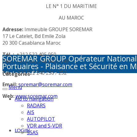
LE N° 1 DU MARITIME
AU MAROC
Adresse:
Immeuble GROUPE SOREMAR
17 Le Catelet, Bd Emile Zola
20 300 Casablanca Maroc
Tél. :
+212 522 405 050
SOREMAR GROUP Opérateur National de 
Tél. :
+212 522 248 245 / 249
Portuaires - Plaisance et Sécurité en M
Visioconférence
Fax :
+212 522 248 236 / 252
Categories
Email:
soremar@soremar.com
Menu
Web:
www.soremar.com
Aid to navigation
RADARS
AIS
AUTOPILOT
VDR and S-VDR
LOGIN
SSAS