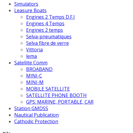
Simulators
Leasure Boats
Engines 2 Temps D.F.I
Engines 4 Temps
Engines 2 temps
Selva-pneumatiques
Selva fibre de verre
Vittoria
lema
Satellite Comm
BROABAND
MINI-C
MINI-M
MOBILE SATELLITE
SATELLITE PHONE BOOTH
GPS: MARINE, PORTABLE, CAR
Station GMDSS
Nautical Publication
Cathodic Protection