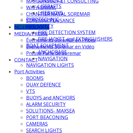
MARCONSULT ET CONSULTING
LIFERAFTS
WAFA SAMAK
LIFEBUOYS
CHANTIER NAVAL SOREMAR
PYROTECHNIC
SOREMAR PLAISANCE
FIRE SAFETY
NOS PRODUITS
FIRE DETECTION SYSTEM
MEDIA/PRESSE
FIRE JACKET and EXTINGUISHERS
Évènements Soremar en Photo
BOAT EQUIPMENT
Évènements Soremar en Vidéo
ANCHORAGE
Presse Parle de Soremar
NAVIGATION
CONTACT
NAVIGATION LIGHTS
Port Activities
BOOMS
QUAY DEFENCE
VTS
BUOYS and ANCHORS
ALARM SECURITY
SOLUTIONS- MAXSEA
PORT BEACONING
CAMERAS
SEARCH LIGHTS