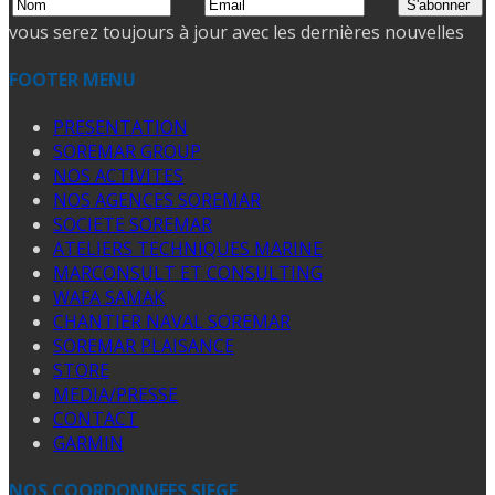
vous serez toujours à jour avec les dernières nouvelles
FOOTER MENU
PRESENTATION
SOREMAR GROUP
NOS ACTIVITES
NOS AGENCES SOREMAR
SOCIETE SOREMAR
ATELIERS TECHNIQUES MARINE
MARCONSULT ET CONSULTING
WAFA SAMAK
CHANTIER NAVAL SOREMAR
SOREMAR PLAISANCE
STORE
MEDIA/PRESSE
CONTACT
GARMIN
NOS COORDONNEES SIEGE