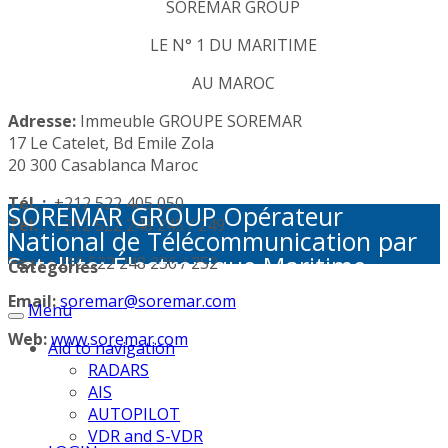
SOREMAR GROUP
LE N° 1 DU MARITIME
AU MAROC
Adresse:
Immeuble GROUPE SOREMAR
17 Le Catelet, Bd Emile Zola
20 300 Casablanca Maroc
Tél. :
+212 522 405 050
SOREMAR GROUP Opérateur
Tél. :
+212 522 248 245 / 249
National de Télécommunication par
Satellite: Électronique Maritime -
Fax :
+212 522 248 236 / 252
Categories
Activités Portuaires - Plaisance et
Email:
soremar@soremar.com
Menu
Sécurité en Mer - Télécommunication
par Satellite - Défense et sécurité -
Web:
www.soremar.com
Aid to navigation
Géolocalisation - Visioconférence
RADARS
AIS
AUTOPILOT
VDR and S-VDR