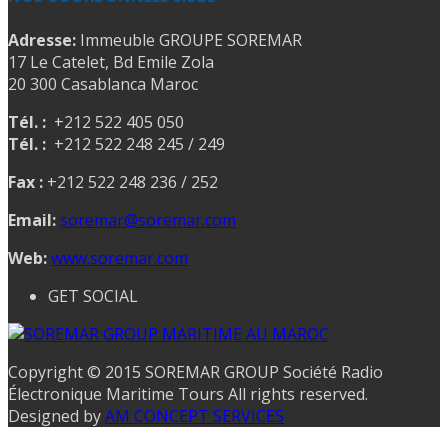
Adresse:
Immeuble GROUPE SOREMAR
17 Le Catelet, Bd Emile Zola
20 300 Casablanca Maroc
Tél. :
+212 522 405 050
Tél. :
+212 522 248 245 / 249
Fax :
+212 522 248 236 / 252
Email:
soremar@soremar.com
Web:
www.soremar.com
GET SOCIAL
Copyright © 2015 SOREMAR GROUP Société Radio
Électronique Maritime Tours All rights reserved.
Designed by
AM CONCEPT SERVICES