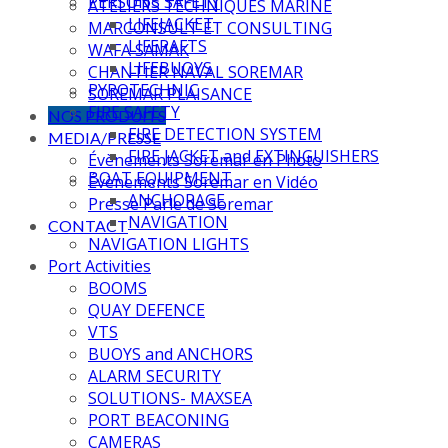
PERSONS SAFETY
ATELIERS TECHNIQUES MARINE
LIFEJACKET
MARCONSULT ET CONSULTING
LIFERAFTS
WAFA SAMAK
LIFEBUOYS
CHANTIER NAVAL SOREMAR
PYROTECHNIC
SOREMAR PLAISANCE
FIRE SAFETY
NOS PRODUITS
FIRE DETECTION SYSTEM
MEDIA/PRESSE
FIRE JACKET and EXTINGUISHERS
Évènements Soremar en Photo
BOAT EQUIPMENT
Évènements Soremar en Vidéo
ANCHORAGE
Presse Parle de Soremar
NAVIGATION
CONTACT
NAVIGATION LIGHTS
Port Activities
BOOMS
QUAY DEFENCE
VTS
BUOYS and ANCHORS
ALARM SECURITY
SOLUTIONS- MAXSEA
PORT BEACONING
CAMERAS