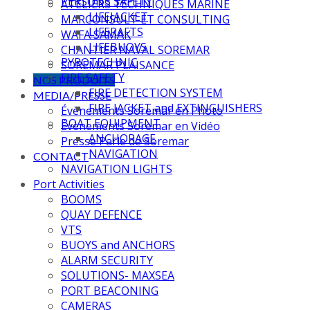
PERSONS SAFETY
ATELIERS TECHNIQUES MARINE
LIFEJACKET
MARCONSULT ET CONSULTING
LIFERAFTS
WAFA SAMAK
LIFEBUOYS
CHANTIER NAVAL SOREMAR
PYROTECHNIC
SOREMAR PLAISANCE
FIRE SAFETY
NOS PRODUITS
FIRE DETECTION SYSTEM
MEDIA/PRESSE
FIRE JACKET and EXTINGUISHERS
Évènements Soremar en Photo
BOAT EQUIPMENT
Évènements Soremar en Vidéo
ANCHORAGE
Presse Parle de Soremar
NAVIGATION
CONTACT
NAVIGATION LIGHTS
Port Activities
BOOMS
QUAY DEFENCE
VTS
BUOYS and ANCHORS
ALARM SECURITY
SOLUTIONS- MAXSEA
PORT BEACONING
CAMERAS