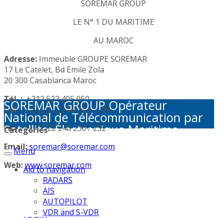
SOREMAR GROUP
LE N° 1 DU MARITIME
AU MAROC
Adresse:
Immeuble GROUPE SOREMAR
17 Le Catelet, Bd Emile Zola
20 300 Casablanca Maroc
Tél. :
+212 522 405 050
SOREMAR GROUP Opérateur
Tél. :
+212 522 248 245 / 249
National de Télécommunication par
Satellite: Électronique Maritime -
Fax :
+212 522 248 236 / 252
Categories
Activités Portuaires - Plaisance et
Email:
soremar@soremar.com
Menu
Sécurité en Mer - Télécommunication
par Satellite - Défense et sécurité -
Web:
www.soremar.com
Aid to navigation
Géolocalisation - Visioconférence
RADARS
AIS
AUTOPILOT
VDR and S-VDR