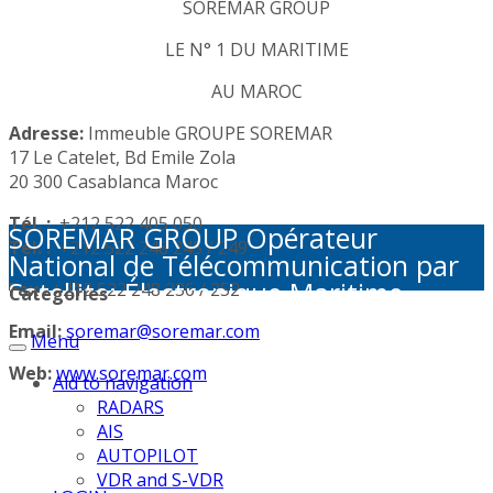
SOREMAR GROUP
LE N° 1 DU MARITIME
AU MAROC
Adresse:
Immeuble GROUPE SOREMAR
17 Le Catelet, Bd Emile Zola
20 300 Casablanca Maroc
Tél. :
+212 522 405 050
SOREMAR GROUP Opérateur
Tél. :
+212 522 248 245 / 249
National de Télécommunication par
Satellite: Électronique Maritime -
Fax :
+212 522 248 236 / 252
Categories
Activités Portuaires - Plaisance et
Email:
soremar@soremar.com
Menu
Sécurité en Mer - Télécommunication
par Satellite - Défense et sécurité -
Web:
www.soremar.com
Aid to navigation
Géolocalisation - Visioconférence
RADARS
AIS
AUTOPILOT
VDR and S-VDR