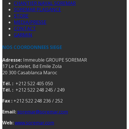
CHANTIER NAVAL SOREMAR
SOREMAR PLAISANCE
STORE
MEDIA/PRESSE
CONTACT
GARMIN
NOS COORDONNEES SIEGE
Adresse:
Immeuble GROUPE SOREMAR
17 Le Catelet, Bd Emile Zola
20 300 Casablanca Maroc
Tél. :
+212 522 405 050
Tél. :
+212 522 248 245 / 249
Fax :
+212 522 248 236 / 252
Email:
soremar@soremar.com
Web:
www.soremar.com