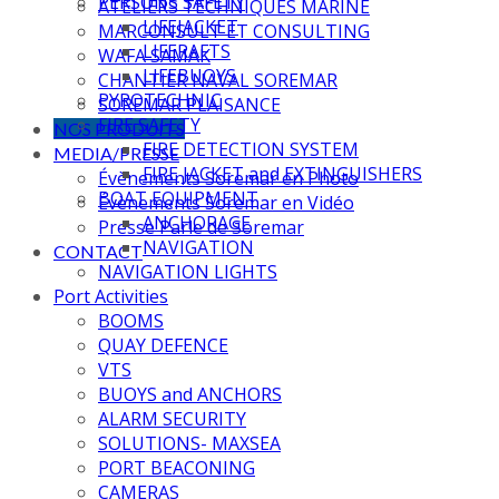
PERSONS SAFETY
ATELIERS TECHNIQUES MARINE
LIFEJACKET
MARCONSULT ET CONSULTING
LIFERAFTS
WAFA SAMAK
LIFEBUOYS
CHANTIER NAVAL SOREMAR
PYROTECHNIC
SOREMAR PLAISANCE
FIRE SAFETY
NOS PRODUITS
FIRE DETECTION SYSTEM
MEDIA/PRESSE
FIRE JACKET and EXTINGUISHERS
Évènements Soremar en Photo
BOAT EQUIPMENT
Évènements Soremar en Vidéo
ANCHORAGE
Presse Parle de Soremar
NAVIGATION
CONTACT
NAVIGATION LIGHTS
Port Activities
BOOMS
QUAY DEFENCE
VTS
BUOYS and ANCHORS
ALARM SECURITY
SOLUTIONS- MAXSEA
PORT BEACONING
CAMERAS