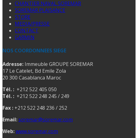
CHANTIER NAVAL SOREMAR
SOREMAR PLAISANCE
STORE
MEDIA/PRESSE
CONTACT
GARMIN
NOS COORDONNEES SIEGE
Adresse:
Immeuble GROUPE SOREMAR
17 Le Catelet, Bd Emile Zola
20 300 Casablanca Maroc
Tél. :
+212 522 405 050
Tél. :
+212 522 248 245 / 249
Fax :
+212 522 248 236 / 252
Email:
soremar@soremar.com
Web:
www.soremar.com