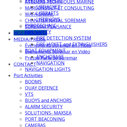
PERSONS SAFETY
ATELIERS TECHNIQUES MARINE
LIFEJACKET
MARCONSULT ET CONSULTING
LIFERAFTS
WAFA SAMAK
LIFEBUOYS
CHANTIER NAVAL SOREMAR
PYROTECHNIC
SOREMAR PLAISANCE
FIRE SAFETY
NOS PRODUITS
FIRE DETECTION SYSTEM
MEDIA/PRESSE
FIRE JACKET and EXTINGUISHERS
Évènements Soremar en Photo
BOAT EQUIPMENT
Évènements Soremar en Vidéo
ANCHORAGE
Presse Parle de Soremar
NAVIGATION
CONTACT
NAVIGATION LIGHTS
Port Activities
BOOMS
QUAY DEFENCE
VTS
BUOYS and ANCHORS
ALARM SECURITY
SOLUTIONS- MAXSEA
PORT BEACONING
CAMERAS