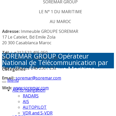
SOREMAR GROUP
LE N° 1 DU MARITIME
AU MAROC
Adresse:
Immeuble GROUPE SOREMAR
17 Le Catelet, Bd Emile Zola
20 300 Casablanca Maroc
Tél. :
+212 522 405 050
SOREMAR GROUP Opérateur
Tél. :
+212 522 248 245 / 249
National de Télécommunication par
Satellite: Électronique Maritime -
Fax :
+212 522 248 236 / 252
Categories
Activités Portuaires - Plaisance et
Email:
soremar@soremar.com
Menu
Sécurité en Mer - Télécommunication
par Satellite - Défense et sécurité -
Web:
www.soremar.com
Aid to navigation
Géolocalisation - Visioconférence
RADARS
AIS
AUTOPILOT
VDR and S-VDR