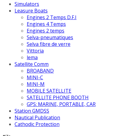
Simulators
Leasure Boats
Engines 2 Temps D.F.I
Engines 4 Temps
Engines 2 temps
Selva-pneumatiques
Selva fibre de verre
Vittoria
lema
Satellite Comm
BROABAND
MINI-C
MINI-M
MOBILE SATELLITE
SATELLITE PHONE BOOTH
GPS: MARINE, PORTABLE, CAR
Station GMDSS
Nautical Publication
Cathodic Protection