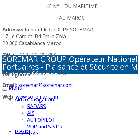
LE N° 1 DU MARITIME
AU MAROC
Adresse:
Immeuble GROUPE SOREMAR
17 Le Catelet, Bd Emile Zola
20 300 Casablanca Maroc
Tél. :
+212 522 405 050
SOREMAR GROUP Opérateur National de 
Tél. :
+212 522 248 245 / 249
Portuaires - Plaisance et Sécurité en M
Visioconférence
Fax :
+212 522 248 236 / 252
Categories
Email:
soremar@soremar.com
Menu
Web:
www.soremar.com
Aid to navigation
RADARS
AIS
AUTOPILOT
VDR and S-VDR
LOGIN
SSAS