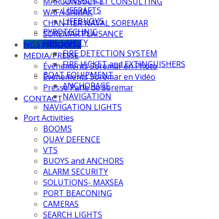
MARCONSULT ET CONSULTING
LIFERAFTS
WAFA SAMAK
LIFEBUOYS
CHANTIER NAVAL SOREMAR
PYROTECHNIC
SOREMAR PLAISANCE
FIRE SAFETY
NOS PRODUITS
FIRE DETECTION SYSTEM
MEDIA/PRESSE
FIRE JACKET and EXTINGUISHERS
Évènements Soremar en Photo
BOAT EQUIPMENT
Évènements Soremar en Vidéo
ANCHORAGE
Presse Parle de Soremar
NAVIGATION
CONTACT
NAVIGATION LIGHTS
Port Activities
BOOMS
QUAY DEFENCE
VTS
BUOYS and ANCHORS
ALARM SECURITY
SOLUTIONS- MAXSEA
PORT BEACONING
CAMERAS
SEARCH LIGHTS