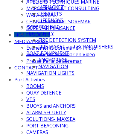
PERSONS SAFETY
ATELIERS TECHNIQUES MARINE
LIFEJACKET
MARCONSULT ET CONSULTING
LIFERAFTS
WAFA SAMAK
LIFEBUOYS
CHANTIER NAVAL SOREMAR
PYROTECHNIC
SOREMAR PLAISANCE
FIRE SAFETY
NOS PRODUITS
FIRE DETECTION SYSTEM
MEDIA/PRESSE
FIRE JACKET and EXTINGUISHERS
Évènements Soremar en Photo
BOAT EQUIPMENT
Évènements Soremar en Vidéo
ANCHORAGE
Presse Parle de Soremar
NAVIGATION
CONTACT
NAVIGATION LIGHTS
Port Activities
BOOMS
QUAY DEFENCE
VTS
BUOYS and ANCHORS
ALARM SECURITY
SOLUTIONS- MAXSEA
PORT BEACONING
CAMERAS