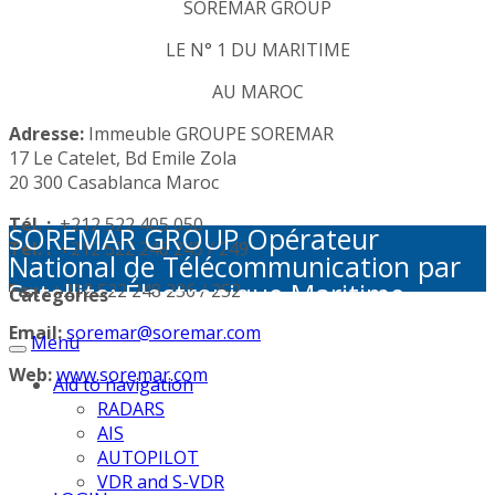
SOREMAR GROUP
LE N° 1 DU MARITIME
AU MAROC
Adresse:
Immeuble GROUPE SOREMAR
17 Le Catelet, Bd Emile Zola
20 300 Casablanca Maroc
Tél. :
+212 522 405 050
SOREMAR GROUP Opérateur
Tél. :
+212 522 248 245 / 249
National de Télécommunication par
Satellite: Électronique Maritime -
Fax :
+212 522 248 236 / 252
Categories
Activités Portuaires - Plaisance et
Email:
soremar@soremar.com
Menu
Sécurité en Mer - Télécommunication
par Satellite - Défense et sécurité -
Web:
www.soremar.com
Aid to navigation
Géolocalisation - Visioconférence
RADARS
AIS
AUTOPILOT
VDR and S-VDR