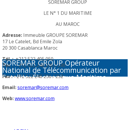
SOREMAR GROUP
LE N° 1 DU MARITIME
AU MAROC
Adresse:
Immeuble GROUPE SOREMAR
17 Le Catelet, Bd Emile Zola
20 300 Casablanca Maroc
Tél. :
+212 522 405 050
SOREMAR GROUP Opérateur
Tél. :
+212 522 248 245 / 249
National de Télécommunication par
Satellite: Électronique Maritime -
Fax :
+212 522 248 236 / 252
Activités Portuaires - Plaisance et
Email:
soremar@soremar.com
Sécurité en Mer - Télécommunication
par Satellite - Défense et sécurité -
Web:
www.soremar.com
Géolocalisation - Visioconférence