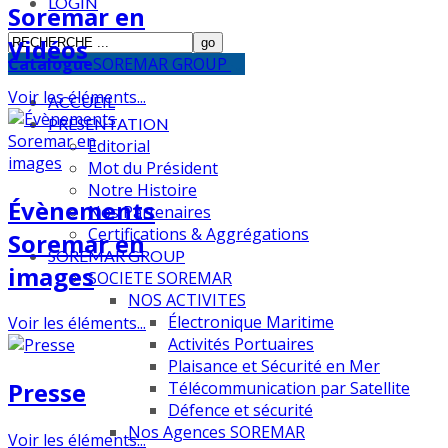
LOGIN
Soremar en
Vidéos
Catalogue
SOREMAR GROUP
Voir les éléments...
ACCUEIL
PRESENTATION
Editorial
Mot du Président
Notre Histoire
Évènements
Nos Partenaires
Certifications & Aggrégations
Soremar en
SOREMAR GROUP
images
SOCIETE SOREMAR
NOS ACTIVITES
Électronique Maritime
Voir les éléments...
Activités Portuaires
Plaisance et Sécurité en Mer
Presse
Télécommunication par Satellite
Défence et sécurité
Nos Agences SOREMAR
Voir les éléments...