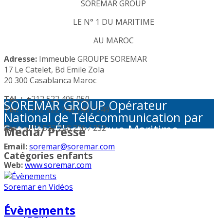
SOREMAR GROUP
LE N° 1 DU MARITIME
AU MAROC
Adresse:
Immeuble GROUPE SOREMAR
17 Le Catelet, Bd Emile Zola
20 300 Casablanca Maroc
Tél. :
+212 522 405 050
SOREMAR GROUP Opérateur
Tél. :
+212 522 248 245 / 249
National de Télécommunication par
Satellite: Électronique Maritime -
Fax :
+212 522 248 236 / 252
Media/ Presse
Activités Portuaires - Plaisance et
Email:
soremar@soremar.com
Sécurité en Mer - Télécommunication
Catégories enfants
par Satellite - Défense et sécurité -
Web:
www.soremar.com
Géolocalisation - Visioconférence
Évènements