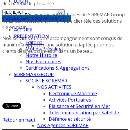
LOGIN
des bateux de plaisance.
Les synergies avec les autres filiales de SOREMAR Group
Catalogue
SOREMAR GROUP
nous permettent d’offrir à notre clientèle des solutions
clé en main.
ACCUEIL
PRESENTATION
Nos services et notre accompagnement sont conçus de
Editorial
manière à apporter une solution adaptée pour nos
Mot du Président
clients désireux d'investir dans un bateau.
Notre Histoire
Nos Partenaires
Certifications & Aggrégations
SOREMAR GROUP
SOCIETE SOREMAR
NOS ACTIVITES
Électronique Maritime
Activités Portuaires
Plaisance et Sécurité en Mer
Télécommunication par Satellite
Défence et sécurité
Retour en haut
Nos Agences SOREMAR