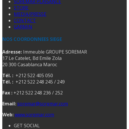
SOREMAR PLAISANCE
STORE
MEDIA/PRESSE
CONTACT
GARMIN
NOS COORDONNEES SIEGE
Adresse:
Immeuble GROUPE SOREMAR
17 Le Catelet, Bd Emile Zola
20 300 Casablanca Maroc
Tél. :
+212 522 405 050
Tél. :
+212 522 248 245 / 249
Fax :
+212 522 248 236 / 252
Email:
soremar@soremar.com
Web:
www.soremar.com
GET SOCIAL