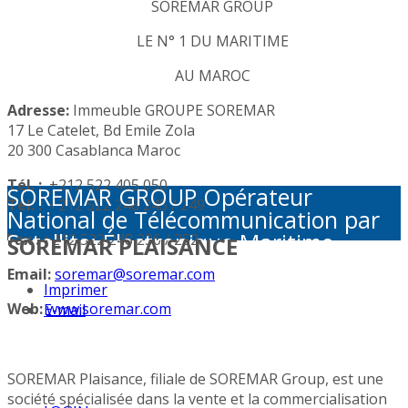
SOREMAR GROUP
LE N° 1 DU MARITIME
AU MAROC
Adresse:
Immeuble GROUPE SOREMAR
17 Le Catelet, Bd Emile Zola
20 300 Casablanca Maroc
Tél. :
+212 522 405 050
SOREMAR GROUP Opérateur
Tél. :
+212 522 248 245 / 249
National de Télécommunication par
Satellite: Électronique Maritime -
Fax :
+212 522 248 236 / 252
SOREMAR PLAISANCE
Activités Portuaires - Plaisance et
Email:
soremar@soremar.com
Sécurité en Mer - Télécommunication
Imprimer
par Satellite - Défense et sécurité -
Web:
www.soremar.com
E-mail
Géolocalisation - Visioconférence
SOREMAR Plaisance, filiale de SOREMAR Group, est une
société spécialisée dans la vente et la commercialisation