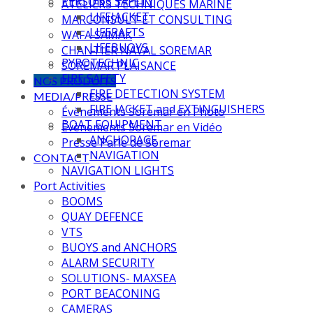
PERSONS SAFETY
ATELIERS TECHNIQUES MARINE
LIFEJACKET
MARCONSULT ET CONSULTING
LIFERAFTS
WAFA SAMAK
LIFEBUOYS
CHANTIER NAVAL SOREMAR
PYROTECHNIC
SOREMAR PLAISANCE
FIRE SAFETY
NOS PRODUITS
FIRE DETECTION SYSTEM
MEDIA/PRESSE
FIRE JACKET and EXTINGUISHERS
Évènements Soremar en Photo
BOAT EQUIPMENT
Évènements Soremar en Vidéo
ANCHORAGE
Presse Parle de Soremar
NAVIGATION
CONTACT
NAVIGATION LIGHTS
Port Activities
BOOMS
QUAY DEFENCE
VTS
BUOYS and ANCHORS
ALARM SECURITY
SOLUTIONS- MAXSEA
PORT BEACONING
CAMERAS