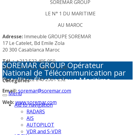
SOREMAR GROUP
LE N° 1 DU MARITIME
AU MAROC
Adresse:
Immeuble GROUPE SOREMAR
17 Le Catelet, Bd Emile Zola
20 300 Casablanca Maroc
Tél. :
+212 522 405 050
SOREMAR GROUP Opérateur
Tél. :
+212 522 248 245 / 249
National de Télécommunication par
Satellite: Électronique Maritime -
Fax :
+212 522 248 236 / 252
Categories
Activités Portuaires - Plaisance et
Email:
soremar@soremar.com
Menu
Sécurité en Mer - Télécommunication
par Satellite - Défense et sécurité -
Web:
www.soremar.com
Aid to navigation
Géolocalisation - Visioconférence
RADARS
AIS
AUTOPILOT
VDR and S-VDR