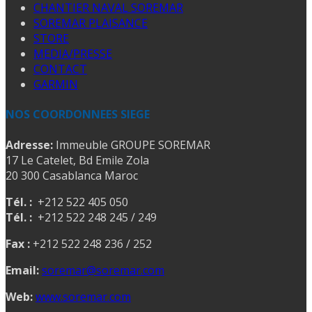
CHANTIER NAVAL SOREMAR
SOREMAR PLAISANCE
STORE
MEDIA/PRESSE
CONTACT
GARMIN
NOS COORDONNEES SIEGE
Adresse:
Immeuble GROUPE SOREMAR
17 Le Catelet, Bd Emile Zola
20 300 Casablanca Maroc
Tél. :
+212 522 405 050
Tél. :
+212 522 248 245 / 249
Fax :
+212 522 248 236 / 252
Email:
soremar@soremar.com
Web:
www.soremar.com