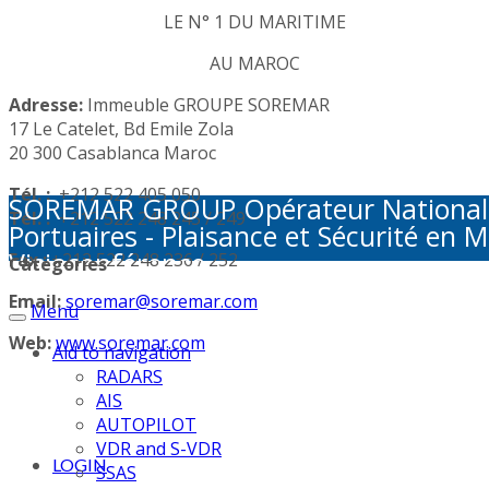
LE N° 1 DU MARITIME
AU MAROC
Adresse:
Immeuble GROUPE SOREMAR
17 Le Catelet, Bd Emile Zola
20 300 Casablanca Maroc
Tél. :
+212 522 405 050
SOREMAR GROUP Opérateur National de 
Tél. :
+212 522 248 245 / 249
Portuaires - Plaisance et Sécurité en M
Visioconférence
Fax :
+212 522 248 236 / 252
Categories
Email:
soremar@soremar.com
Menu
Web:
www.soremar.com
Aid to navigation
RADARS
AIS
AUTOPILOT
VDR and S-VDR
LOGIN
SSAS