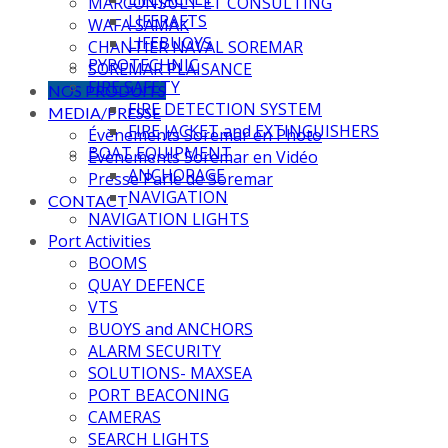
MARCONSULT ET CONSULTING
LIFERAFTS
WAFA SAMAK
LIFEBUOYS
CHANTIER NAVAL SOREMAR
PYROTECHNIC
SOREMAR PLAISANCE
FIRE SAFETY
NOS PRODUITS
FIRE DETECTION SYSTEM
MEDIA/PRESSE
FIRE JACKET and EXTINGUISHERS
Évènements Soremar en Photo
BOAT EQUIPMENT
Évènements Soremar en Vidéo
ANCHORAGE
Presse Parle de Soremar
NAVIGATION
CONTACT
NAVIGATION LIGHTS
Port Activities
BOOMS
QUAY DEFENCE
VTS
BUOYS and ANCHORS
ALARM SECURITY
SOLUTIONS- MAXSEA
PORT BEACONING
CAMERAS
SEARCH LIGHTS