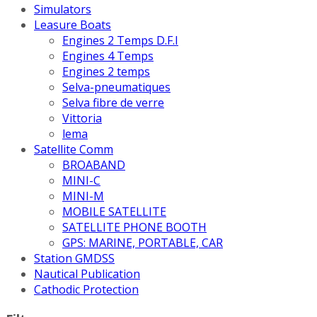
Simulators
Leasure Boats
Engines 2 Temps D.F.I
Engines 4 Temps
Engines 2 temps
Selva-pneumatiques
Selva fibre de verre
Vittoria
lema
Satellite Comm
BROABAND
MINI-C
MINI-M
MOBILE SATELLITE
SATELLITE PHONE BOOTH
GPS: MARINE, PORTABLE, CAR
Station GMDSS
Nautical Publication
Cathodic Protection