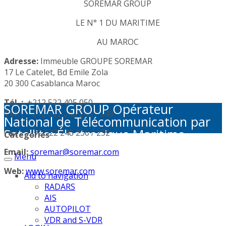
SOREMAR GROUP
LE N° 1 DU MARITIME
AU MAROC
Adresse:
Immeuble GROUPE SOREMAR
17 Le Catelet, Bd Emile Zola
20 300 Casablanca Maroc
Tél. :
+212 522 405 050
SOREMAR GROUP Opérateur
Tél. :
+212 522 248 245 / 249
National de Télécommunication par
Satellite: Électronique Maritime -
Fax :
+212 522 248 236 / 252
Categories
Activités Portuaires - Plaisance et
Email:
soremar@soremar.com
Menu
Sécurité en Mer - Télécommunication
par Satellite - Défense et sécurité -
Web:
www.soremar.com
Aid to navigation
Géolocalisation - Visioconférence
RADARS
AIS
AUTOPILOT
VDR and S-VDR