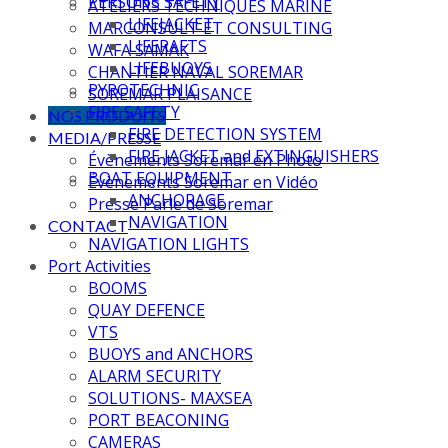
PERSONS SAFETY
ATELIERS TECHNIQUES MARINE
LIFEJACKET
MARCONSULT ET CONSULTING
LIFERAFTS
WAFA SAMAK
LIFEBUOYS
CHANTIER NAVAL SOREMAR
PYROTECHNIC
SOREMAR PLAISANCE
FIRE SAFETY
NOS PRODUITS
FIRE DETECTION SYSTEM
MEDIA/PRESSE
FIRE JACKET and EXTINGUISHERS
Évènements Soremar en Photo
BOAT EQUIPMENT
Évènements Soremar en Vidéo
ANCHORAGE
Presse Parle de Soremar
NAVIGATION
CONTACT
NAVIGATION LIGHTS
Port Activities
BOOMS
QUAY DEFENCE
VTS
BUOYS and ANCHORS
ALARM SECURITY
SOLUTIONS- MAXSEA
PORT BEACONING
CAMERAS