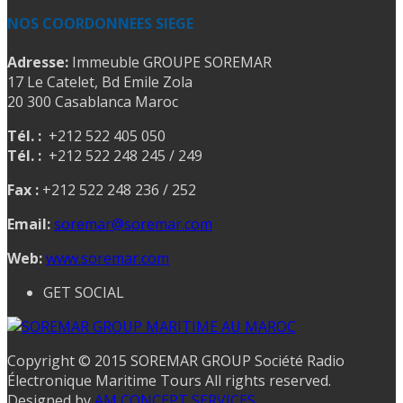
NOS COORDONNEES SIEGE
Adresse:
Immeuble GROUPE SOREMAR
17 Le Catelet, Bd Emile Zola
20 300 Casablanca Maroc
Tél. :
+212 522 405 050
Tél. :
+212 522 248 245 / 249
Fax :
+212 522 248 236 / 252
Email:
soremar@soremar.com
Web:
www.soremar.com
GET SOCIAL
Copyright © 2015 SOREMAR GROUP Société Radio
Électronique Maritime Tours All rights reserved.
Designed by
AM CONCEPT SERVICES