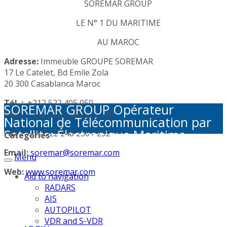
SOREMAR GROUP
LE N° 1 DU MARITIME
AU MAROC
Adresse:
Immeuble GROUPE SOREMAR
17 Le Catelet, Bd Emile Zola
20 300 Casablanca Maroc
Tél. :
+212 522 405 050
SOREMAR GROUP Opérateur
Tél. :
+212 522 248 245 / 249
National de Télécommunication par
Satellite: Électronique Maritime -
Fax :
+212 522 248 236 / 252
Categories
Activités Portuaires - Plaisance et
Email:
soremar@soremar.com
Menu
Sécurité en Mer - Télécommunication
par Satellite - Défense et sécurité -
Web:
www.soremar.com
Aid to navigation
Géolocalisation - Visioconférence
RADARS
AIS
AUTOPILOT
VDR and S-VDR