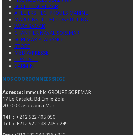
SOCIETE SOREMAR
ATELIERS TECHNIQUES MARINE
MARCONSULT ET CONSULTING
WAFA SAMAK
CHANTIER NAVAL SOREMAR
SOREMAR PLAISANCE
STORE
MEDIA/PRESSE
CONTACT
GARMIN
NOS COORDONNEES SIEGE
Adresse:
Immeuble GROUPE SOREMAR
17 Le Catelet, Bd Emile Zola
20 300 Casablanca Maroc
Tél. :
+212 522 405 050
Tél. :
+212 522 248 245 / 249
Fax :
+212 522 248 236 / 252