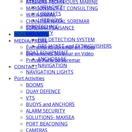
PERSONS SAFETY
ATELIERS TECHNIQUES MARINE
LIFEJACKET
MARCONSULT ET CONSULTING
LIFERAFTS
WAFA SAMAK
LIFEBUOYS
CHANTIER NAVAL SOREMAR
PYROTECHNIC
SOREMAR PLAISANCE
FIRE SAFETY
NOS PRODUITS
FIRE DETECTION SYSTEM
MEDIA/PRESSE
FIRE JACKET and EXTINGUISHERS
Évènements Soremar en Photo
BOAT EQUIPMENT
Évènements Soremar en Vidéo
ANCHORAGE
Presse Parle de Soremar
NAVIGATION
CONTACT
NAVIGATION LIGHTS
Port Activities
BOOMS
QUAY DEFENCE
VTS
BUOYS and ANCHORS
ALARM SECURITY
SOLUTIONS- MAXSEA
PORT BEACONING
CAMERAS