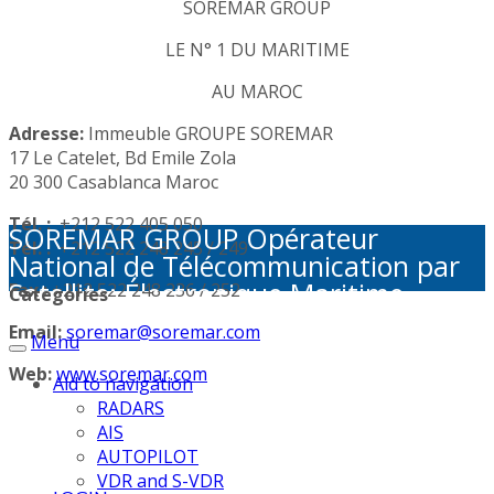
SOREMAR GROUP
LE N° 1 DU MARITIME
AU MAROC
Adresse:
Immeuble GROUPE SOREMAR
17 Le Catelet, Bd Emile Zola
20 300 Casablanca Maroc
Tél. :
+212 522 405 050
SOREMAR GROUP Opérateur
Tél. :
+212 522 248 245 / 249
National de Télécommunication par
Satellite: Électronique Maritime -
Fax :
+212 522 248 236 / 252
Categories
Activités Portuaires - Plaisance et
Email:
soremar@soremar.com
Menu
Sécurité en Mer - Télécommunication
par Satellite - Défense et sécurité -
Web:
www.soremar.com
Aid to navigation
Géolocalisation - Visioconférence
RADARS
AIS
AUTOPILOT
VDR and S-VDR