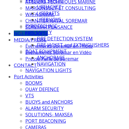
PERSONS SAFETY
ATELIERS TECHNIQUES MARINE
LIFEJACKET
MARCONSULT ET CONSULTING
LIFERAFTS
WAFA SAMAK
LIFEBUOYS
CHANTIER NAVAL SOREMAR
PYROTECHNIC
SOREMAR PLAISANCE
FIRE SAFETY
NOS PRODUITS
FIRE DETECTION SYSTEM
MEDIA/PRESSE
FIRE JACKET and EXTINGUISHERS
Évènements Soremar en Photo
BOAT EQUIPMENT
Évènements Soremar en Vidéo
ANCHORAGE
Presse Parle de Soremar
NAVIGATION
CONTACT
NAVIGATION LIGHTS
Port Activities
BOOMS
QUAY DEFENCE
VTS
BUOYS and ANCHORS
ALARM SECURITY
SOLUTIONS- MAXSEA
PORT BEACONING
CAMERAS