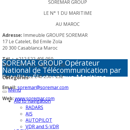
SOREMAR GROUP
LE N° 1 DU MARITIME
AU MAROC
Adresse:
Immeuble GROUPE SOREMAR
17 Le Catelet, Bd Emile Zola
20 300 Casablanca Maroc
Tél. :
+212 522 405 050
SOREMAR GROUP Opérateur
Tél. :
+212 522 248 245 / 249
National de Télécommunication par
Satellite: Électronique Maritime -
Fax :
+212 522 248 236 / 252
Categories
Activités Portuaires - Plaisance et
Email:
soremar@soremar.com
Menu
Sécurité en Mer - Télécommunication
par Satellite - Défense et sécurité -
Web:
www.soremar.com
Aid to navigation
Géolocalisation - Visioconférence
RADARS
AIS
AUTOPILOT
VDR and S-VDR