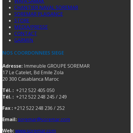
WAFA SAMAK
CHANTIER NAVAL SOREMAR
SOREMAR PLAISANCE
STORE
MEDIA/PRESSE
CONTACT
GARMIN
NOS COORDONNEES SIEGE
Adresse:
Immeuble GROUPE SOREMAR
17 Le Catelet, Bd Emile Zola
20 300 Casablanca Maroc
Tél. :
+212 522 405 050
Tél. :
+212 522 248 245 / 249
Fax :
+212 522 248 236 / 252
Email:
soremar@soremar.com
Web:
www.soremar.com