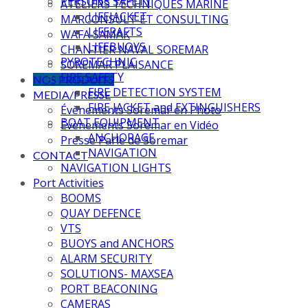
PERSONS SAFETY
ATELIERS TECHNIQUES MARINE
LIFEJACKET
MARCONSULT ET CONSULTING
LIFERAFTS
WAFA SAMAK
LIFEBUOYS
CHANTIER NAVAL SOREMAR
PYROTECHNIC
SOREMAR PLAISANCE
FIRE SAFETY
NOS PRODUITS
FIRE DETECTION SYSTEM
MEDIA/PRESSE
FIRE JACKET and EXTINGUISHERS
Évènements Soremar en Photo
BOAT EQUIPMENT
Évènements Soremar en Vidéo
ANCHORAGE
Presse Parle de Soremar
NAVIGATION
CONTACT
NAVIGATION LIGHTS
Port Activities
BOOMS
QUAY DEFENCE
VTS
BUOYS and ANCHORS
ALARM SECURITY
SOLUTIONS- MAXSEA
PORT BEACONING
CAMERAS