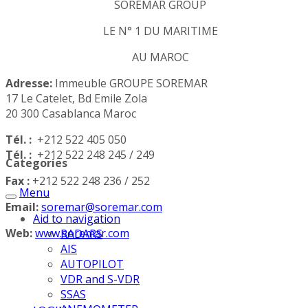
SOREMAR GROUP
LE N° 1 DU MARITIME
AU MAROC
Adresse:
Immeuble GROUPE SOREMAR
17 Le Catelet, Bd Emile Zola
20 300 Casablanca Maroc
Tél. :
+212 522 405 050
Tél. :
+212 522 248 245 / 249
Categories
Fax :
+212 522 248 236 / 252
Menu
Email:
soremar@soremar.com
Aid to navigation
Web:
www.soremar.com
RADARS
AIS
AUTOPILOT
VDR and S-VDR
SSAS