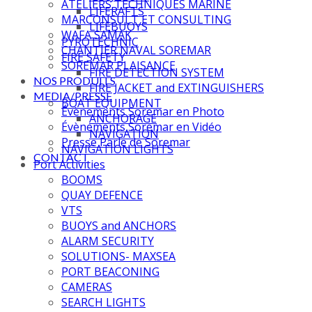
ATELIERS TECHNIQUES MARINE
LIFERAFTS
MARCONSULT ET CONSULTING
LIFEBUOYS
WAFA SAMAK
PYROTECHNIC
CHANTIER NAVAL SOREMAR
FIRE SAFETY
SOREMAR PLAISANCE
FIRE DETECTION SYSTEM
NOS PRODUITS
FIRE JACKET and EXTINGUISHERS
MEDIA/PRESSE
BOAT EQUIPMENT
Évènements Soremar en Photo
ANCHORAGE
Évènements Soremar en Vidéo
NAVIGATION
Presse Parle de Soremar
NAVIGATION LIGHTS
CONTACT
Port Activities
BOOMS
QUAY DEFENCE
VTS
BUOYS and ANCHORS
ALARM SECURITY
SOLUTIONS- MAXSEA
PORT BEACONING
CAMERAS
SEARCH LIGHTS