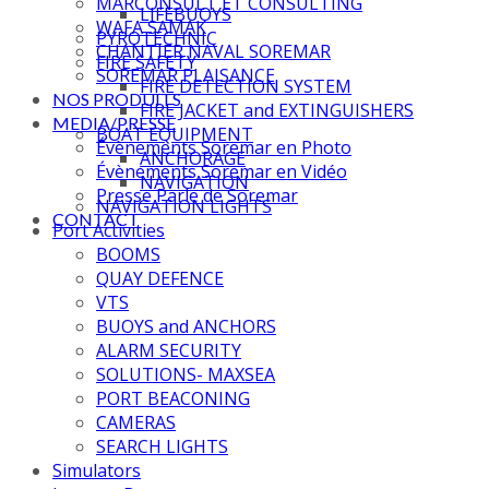
MARCONSULT ET CONSULTING
LIFEBUOYS
WAFA SAMAK
PYROTECHNIC
CHANTIER NAVAL SOREMAR
FIRE SAFETY
SOREMAR PLAISANCE
FIRE DETECTION SYSTEM
NOS PRODUITS
FIRE JACKET and EXTINGUISHERS
MEDIA/PRESSE
BOAT EQUIPMENT
Évènements Soremar en Photo
ANCHORAGE
Évènements Soremar en Vidéo
NAVIGATION
Presse Parle de Soremar
NAVIGATION LIGHTS
CONTACT
Port Activities
BOOMS
QUAY DEFENCE
VTS
BUOYS and ANCHORS
ALARM SECURITY
SOLUTIONS- MAXSEA
PORT BEACONING
CAMERAS
SEARCH LIGHTS
Simulators