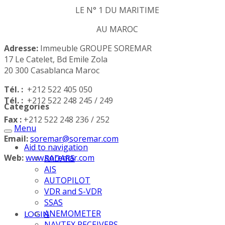
LE N° 1 DU MARITIME
AU MAROC
Adresse:
Immeuble GROUPE SOREMAR
17 Le Catelet, Bd Emile Zola
20 300 Casablanca Maroc
Tél. :
+212 522 405 050
Tél. :
+212 522 248 245 / 249
Categories
Fax :
+212 522 248 236 / 252
Menu
Email:
soremar@soremar.com
Aid to navigation
Web:
www.soremar.com
RADARS
AIS
AUTOPILOT
VDR and S-VDR
SSAS
ANEMOMETER
LOGIN
NAVTEX RECEIVERS