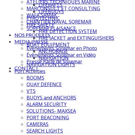
ATELIERS TECHNIQUES MARINE
LIFERAFTS
MARCONSULT ET CONSULTING
LIFEBUOYS
WAFA SAMAK
PYROTECHNIC
CHANTIER NAVAL SOREMAR
FIRE SAFETY
SOREMAR PLAISANCE
FIRE DETECTION SYSTEM
NOS PRODUITS
FIRE JACKET and EXTINGUISHERS
MEDIA/PRESSE
BOAT EQUIPMENT
Évènements Soremar en Photo
ANCHORAGE
Évènements Soremar en Vidéo
NAVIGATION
Presse Parle de Soremar
NAVIGATION LIGHTS
CONTACT
Port Activities
BOOMS
QUAY DEFENCE
VTS
BUOYS and ANCHORS
ALARM SECURITY
SOLUTIONS- MAXSEA
PORT BEACONING
CAMERAS
SEARCH LIGHTS