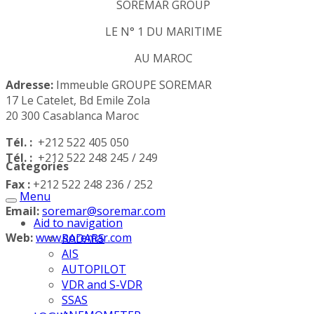
SOREMAR GROUP
LE N° 1 DU MARITIME
AU MAROC
Adresse:
Immeuble GROUPE SOREMAR
17 Le Catelet, Bd Emile Zola
20 300 Casablanca Maroc
Tél. :
+212 522 405 050
Tél. :
+212 522 248 245 / 249
Categories
Fax :
+212 522 248 236 / 252
Menu
Email:
soremar@soremar.com
Aid to navigation
Web:
www.soremar.com
RADARS
AIS
AUTOPILOT
VDR and S-VDR
SSAS