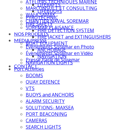
ATELIERS TECHNIQUES MARINE
LIFERAFTS
MARCONSULT ET CONSULTING
LIFEBUOYS
WAFA SAMAK
PYROTECHNIC
CHANTIER NAVAL SOREMAR
FIRE SAFETY
SOREMAR PLAISANCE
FIRE DETECTION SYSTEM
NOS PRODUITS
FIRE JACKET and EXTINGUISHERS
MEDIA/PRESSE
BOAT EQUIPMENT
Évènements Soremar en Photo
ANCHORAGE
Évènements Soremar en Vidéo
NAVIGATION
Presse Parle de Soremar
NAVIGATION LIGHTS
CONTACT
Port Activities
BOOMS
QUAY DEFENCE
VTS
BUOYS and ANCHORS
ALARM SECURITY
SOLUTIONS- MAXSEA
PORT BEACONING
CAMERAS
SEARCH LIGHTS