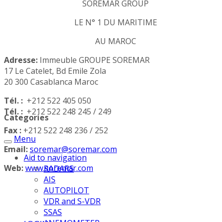
SOREMAR GROUP
LE N° 1 DU MARITIME
AU MAROC
Adresse:
Immeuble GROUPE SOREMAR
17 Le Catelet, Bd Emile Zola
20 300 Casablanca Maroc
Tél. :
+212 522 405 050
Tél. :
+212 522 248 245 / 249
Categories
Fax :
+212 522 248 236 / 252
Menu
Email:
soremar@soremar.com
Aid to navigation
Web:
www.soremar.com
RADARS
AIS
AUTOPILOT
VDR and S-VDR
SSAS